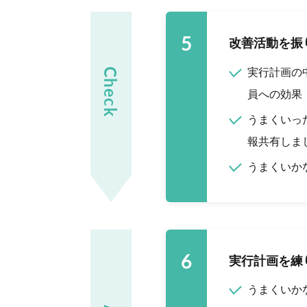
5
改善活動を振
Check
実行計画の
員への効果
うまくいっ
報共有しま
うまくいか
6
実行計画を練
うまくいか